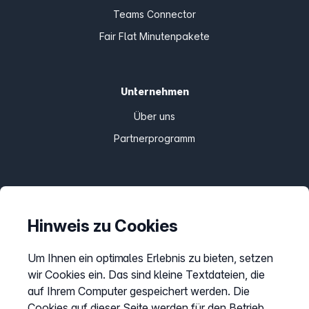
Teams Connector
Fair Flat Minutenpakete
Unternehmen
Über uns
Partnerprogramm
Informationen
Preise
Hinweis zu Cookies
Sitemap
Um Ihnen ein optimales Erlebnis zu bieten, setzen
AGB
wir Cookies ein. Das sind kleine Textdateien, die
Datenschutz
auf Ihrem Computer gespeichert werden. Die
Cookies auf dieser Seite werden für den Betrieb
Impressum