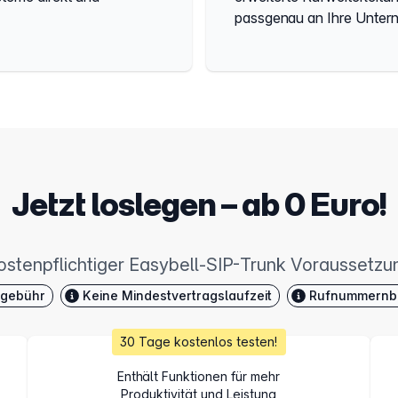
passgenau an Ihre Unte
Jetzt loslegen – ab 0 Euro!
ostenpflichtiger Easybell-SIP-Trunk Voraussetzu
sgebühr
Keine Mindestvertragslaufzeit
Rufnummernblö
30 Tage kostenlos testen!
Enthält Funktionen für mehr
Produktivität und Leistung