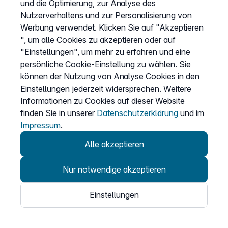
und die Optimierung, zur Analyse des
Easybell stellt dem Kunden die erbrachten
Nutzerverhaltens und zur Personalisierung von
Dienstleistungen inklusive deutscher Umsatzsteuer in
Werbung verwendet. Klicken Sie auf "Akzeptieren
Rechnung. Gibt ein Kunde aus der Europäischen Union
", um alle Cookies zu akzeptieren oder auf
(außer Deutschland) seine Umsatzsteuer-ID an, wird
"Einstellungen", um mehr zu erfahren und eine
die Umsatzsteuer nicht berechnet und die
persönliche Cookie-Einstellung zu wählen. Sie
Steuerschuldnerschaft geht auf den
können der Nutzung von Analyse Cookies in den
Leistungsempfänger über.
Einstellungen jederzeit widersprechen. Weitere
Die Zahlungspflicht des Kunden besteht für alle
Informationen zu Cookies auf dieser Website
Verbindungen von seinem VOIP Anschluss, deren
finden Sie in unserer
Datenschutzerklärung
und im
Nutzung er ermöglicht, gestattet oder geduldet hat,
Impressum
.
also auch für Verbindungen, die durch Dritte verursacht
Alle akzeptieren
wurden, es sei denn, der Kunde hat die Nutzung nicht
zu vertreten. Dem Kunden obliegt der Nachweis, dass
Nur notwendige akzeptieren
er die Nutzung nicht zu vertreten hat.
Easybell ist berechtigt, nach billigem Ermessen und im
Einstellungen
Rahmen des Zumutbaren unter Wahrung des
Äquivalenzverhältnisses ihre Entgelte mit einer