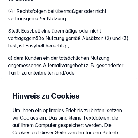
(4) Rechtsfolgen bei übermäßiger oder nicht
vertragsgemäßer Nutzung
Stellt Easybell eine übermäßige oder nicht
vertragsgemäße Nutzung gemäß Absätzen (2) und (3)
fest, ist Easybell berechtigt,
a) dem Kunden ein der tatsächlichen Nutzung
angemessenes Alternativangebot (z. B. gesonderter
Tarif) zu unterbreiten und/oder
b) die Gewährung der Flatrate Option zu verweigern
oder diese zu kündigen.
Hinweis zu Cookies
5. Entgelte, Rechnungsstellung und
Einwendungen
Um Ihnen ein optimales Erlebnis zu bieten, setzen
wir Cookies ein. Das sind kleine Textdateien, die
auf Ihrem Computer gespeichert werden. Die
5.1. Entgelte
Cookies auf dieser Seite werden für den Betrieb