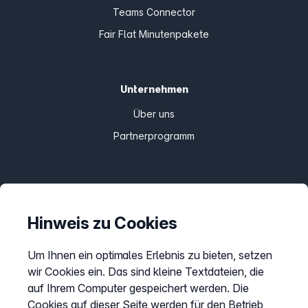
Teams Connector
Fair Flat Minutenpakete
Unternehmen
Über uns
Partnerprogramm
Informationen
Preise
Hinweis zu Cookies
Sitemap
Um Ihnen ein optimales Erlebnis zu bieten, setzen
AGB
wir Cookies ein. Das sind kleine Textdateien, die
Datenschutz
auf Ihrem Computer gespeichert werden. Die
Impressum
Cookies auf dieser Seite werden für den Betrieb