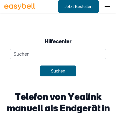
Jetzt Bestellen
Zum Hauptinhalt springen
Hilfecenter
Suchanfrage
Suchen
Telefon von Yealink
manuell als Endgerät in