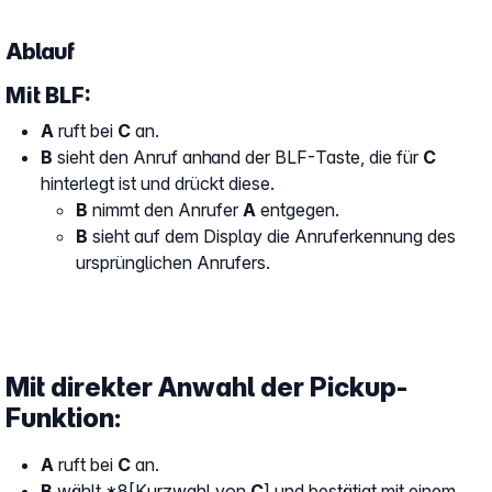
Ablauf
Mit BLF:
A
ruft bei
C
an.
B
sieht den Anruf anhand der BLF-Taste, die für
C
hinterlegt ist und drückt diese.
B
nimmt den Anrufer
A
entgegen.
B
sieht auf dem Display die Anruferkennung des
ursprünglichen Anrufers.
Mit direkter Anwahl der Pickup-
Funktion:
A
ruft bei
C
an.
B
wählt *8[Kurzwahl von
C
] und bestätigt mit einem