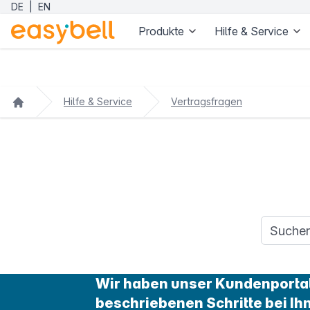
DE
|
EN
Produkte
Hilfe & Service
Zum Hauptinhalt springen
Hilfe & Service
Vertragsfragen
Suchanfr
Wir haben unser Kundenportal 
beschriebenen Schritte bei Ih