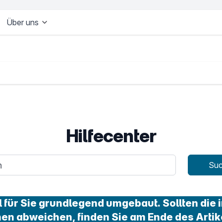
Über uns
Hilfecenter
age
Su
für Sie grundlegend umgebaut. Sollten die i
nen abweichen, finden Sie am Ende des Artik