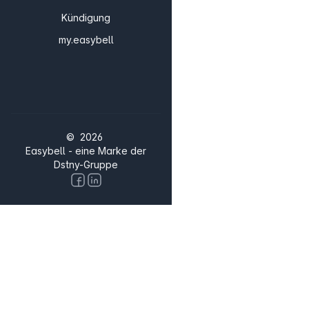
Kündigung
my.easybell
© 2026
Easybell - eine Marke der
Dstny-Gruppe