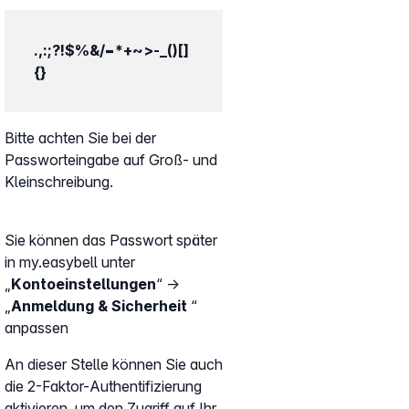
.,:;?!$%&/=*+~>-_()[]
{}
Bitte achten Sie bei der
Passworteingabe auf Groß- und
Kleinschreibung.
Sie können das Passwort später
in my.easybell unter
„
Kontoeinstellungen
“ →
„
Anmeldung & Sicherheit
“
anpassen
An dieser Stelle können Sie auch
die 2-Faktor-Authentifizierung
aktivieren, um den Zugriff auf Ihr