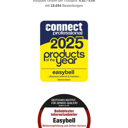
easybell GmbH
bei Trustami:
4.92
/
5.00
mit
18.694
Bewertungen