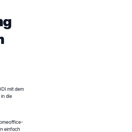
ng
m
DDI mit dem
in die
Homeoffice-
en einfach