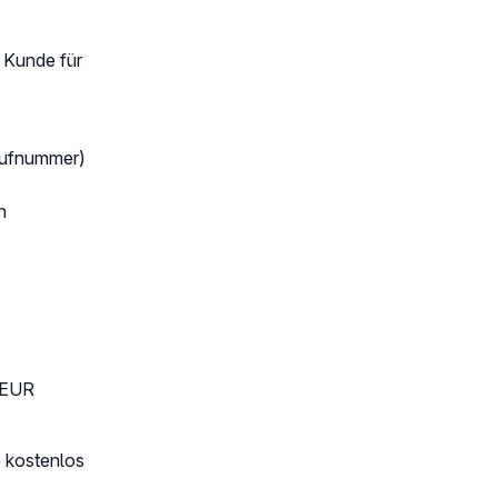
r Kunde für
Rufnummer)
n
9 EUR
e kostenlos