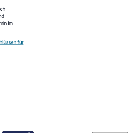
rch
nd
min im
hlüssen für