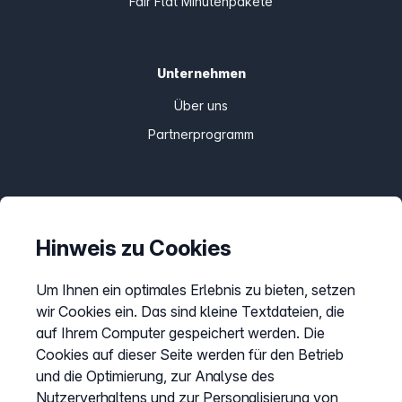
Fair Flat Minutenpakete
Unternehmen
Über uns
Partnerprogramm
Informationen
Preise
Hinweis zu Cookies
Sitemap
Um Ihnen ein optimales Erlebnis zu bieten, setzen
AGB
wir Cookies ein. Das sind kleine Textdateien, die
Datenschutz
auf Ihrem Computer gespeichert werden. Die
Impressum
Cookies auf dieser Seite werden für den Betrieb
und die Optimierung, zur Analyse des
Cookies anpassen
Nutzerverhaltens und zur Personalisierung von