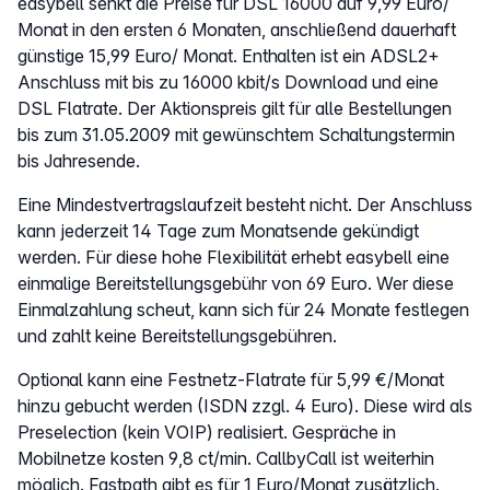
easybell senkt die Preise für DSL 16000 auf 9,99 Euro/
Monat in den ersten 6 Monaten, anschließend dauerhaft
günstige 15,99 Euro/ Monat. Enthalten ist ein ADSL2+
Anschluss mit bis zu 16000 kbit/s Download und eine
DSL Flatrate. Der Aktionspreis gilt für alle Bestellungen
bis zum 31.05.2009 mit gewünschtem Schaltungstermin
bis Jahresende.
Eine Mindestvertragslaufzeit besteht nicht. Der Anschluss
kann jederzeit 14 Tage zum Monatsende gekündigt
werden. Für diese hohe Flexibilität erhebt easybell eine
einmalige Bereitstellungsgebühr von 69 Euro. Wer diese
Einmalzahlung scheut, kann sich für 24 Monate festlegen
und zahlt keine Bereitstellungsgebühren.
Optional kann eine Festnetz-Flatrate für 5,99 €/Monat
hinzu gebucht werden (ISDN zzgl. 4 Euro). Diese wird als
Preselection (kein VOIP) realisiert. Gespräche in
Mobilnetze kosten 9,8 ct/min. CallbyCall ist weiterhin
möglich. Fastpath gibt es für 1 Euro/Monat zusätzlich.