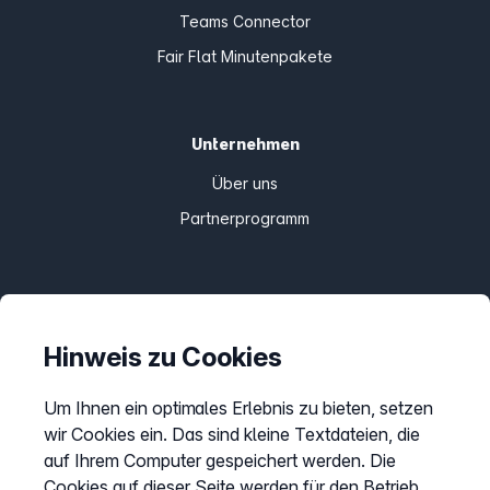
Teams Connector
Fair Flat Minutenpakete
Unternehmen
Über uns
Partnerprogramm
Informationen
Preise
Hinweis zu Cookies
Sitemap
Um Ihnen ein optimales Erlebnis zu bieten, setzen
AGB
wir Cookies ein. Das sind kleine Textdateien, die
Datenschutz
auf Ihrem Computer gespeichert werden. Die
Impressum
Cookies auf dieser Seite werden für den Betrieb