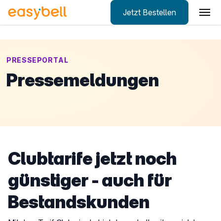
Jetzt Bestellen
Zum Hauptinhalt springen
PRESSEPORTAL
Pressemeldungen
Clubtarife jetzt noch
günstiger - auch für
Bestandskunden