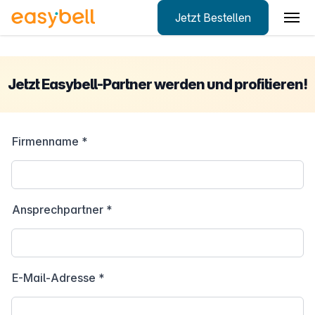
Jetzt Bestellen
Zum Hauptinhalt springen
Jetzt Easybell-Partner werden und profitieren!
Firmenname
*
Ansprechpartner
*
E-Mail-Adresse
*