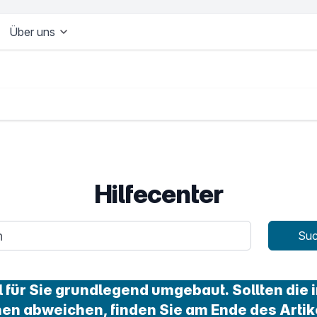
Über uns
Hilfecenter
age
Su
für Sie grundlegend umgebaut. Sollten die i
nen abweichen, finden Sie am Ende des Artik