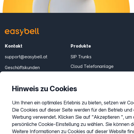
Kontakt
Produkte
support@easybell.at
SIP Trunks
Cloud Telefonanlage
Geschäftskunden
0043 1/928 94 74 74
Teams Connector
Fair Flat Minutenpakete
Mo.–Fr. 8–20 Uhr
Hinweis zu Cookies
Um Ihnen ein optimales Erlebnis zu bieten, setzen wir Co
Die Cookies auf dieser Seite werden für den Betrieb und
Werbung verwendet. Klicken Sie auf "Akzeptieren ", um a
persönliche Cookie-Einstellung zu wählen. Sie können d
Weitere Informationen zu Cookies auf dieser Website fin