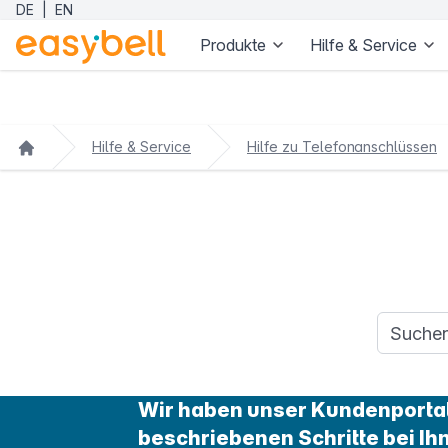
DE
|
EN
Produkte
Hilfe & Service
Zum Hauptinhalt springen
Hilfe & Service
Hilfe zu Telefonanschlüssen
Suchanfr
Wir haben unser Kundenportal 
beschriebenen Schritte bei Ih