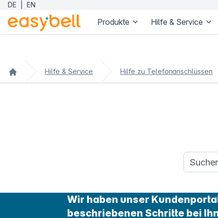
DE
|
EN
Produkte
Hilfe & Service
Zum Hauptinhalt springen
Hilfe & Service
Hilfe zu Telefonanschlüssen
Suchanfr
Wir haben unser Kundenportal 
beschriebenen Schritte bei Ih