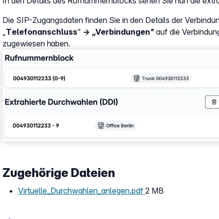
In den Details des Rufnummernblocks sehen Sie nun die extr
Die SIP-Zugangsdaten finden Sie in den Details der Verbindu
„
Telefonanschluss
“
→ „Verbindungen”
auf die Verbindung
zugewiesen haben.
Show larger version
Zugehörige Dateien
Virtuelle_Durchwahlen_anlegen.pdf
2 MB