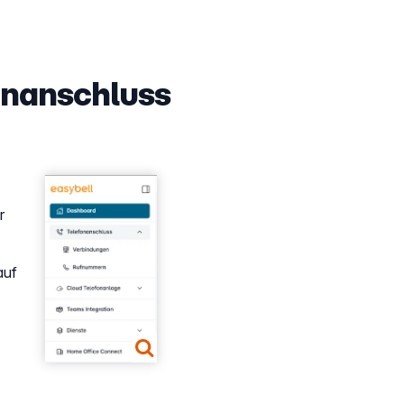
fonanschluss
Show larger version
r
auf