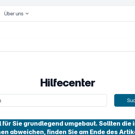
Über uns
Hilfecenter
age
Su
für Sie grundlegend umgebaut. Sollten die i
nen abweichen, finden Sie am Ende des Artik