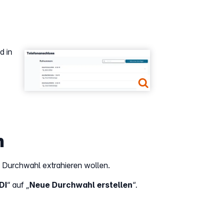
d in
Show larger version
n
 Durchwahl extrahieren wollen.
DI
“ auf „
Neue Durchwahl erstellen
“.