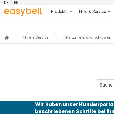
DE
|
EN
Produkte
Hilfe & Service
Zum Hauptinhalt springen
Hilfe & Service
Hilfe zu Telefonanschlüssen
Suchanfr
Wir haben unser Kundenportal 
beschriebenen Schritte bei Ih