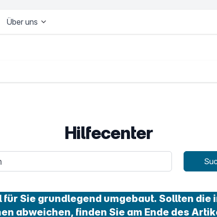
Über uns
Hilfecenter
age
Su
für Sie grundlegend umgebaut. Sollten die i
nen abweichen, finden Sie am Ende des Artik