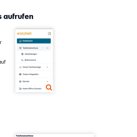
s aufrufen
Show larger version
r
auf