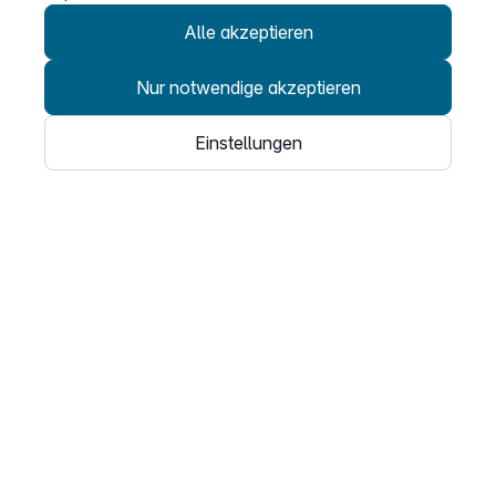
Kontakt
Alle akzeptieren
support@easybell.at
Nur notwendige akzeptieren
Geschäftskunden
0043 1/928 94 74 74
Einstellungen
Mo.–Fr. 8–20 Uhr
Produkte
SIP Trunks
Cloud Telefonanlage
Teams Connector
Fair Flat Minutenpakete
Unternehmen
Über uns