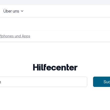
Über uns
ftphones und Apps
Hilfecenter
age
Su