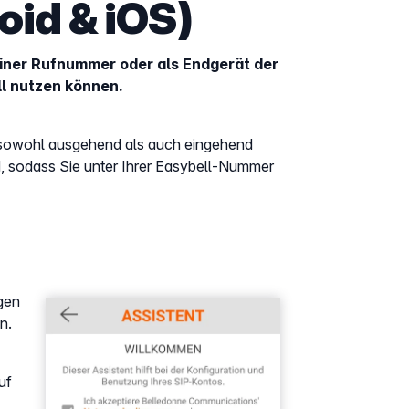
oid & iOS)
 einer Rufnummer oder als Endgerät der
l nutzen können.
ie sowohl ausgehend als auch eingehend
d, sodass Sie unter Ihrer Easybell-Nummer
gen
Show larger version
n.
uf