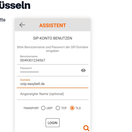
lüsseln
tte
Show larger version