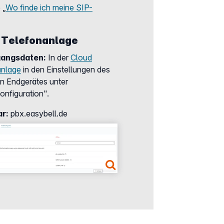
 „
Wo finde ich meine SIP-
 Telefonanlage
gangsdaten:
In der
Cloud
anlage
in den Einstellungen des
en Endgerätes unter
onfiguration".
ar:
pbx.easybell.de
er version