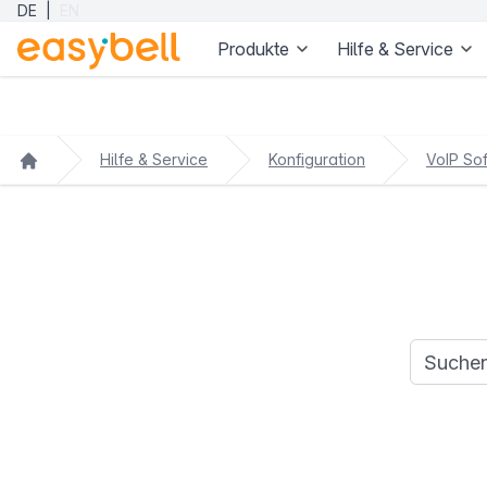
DE
|
EN
Produkte
Hilfe & Service
Zum Hauptinhalt springen
Hilfe & Service
Konfiguration
VoIP So
Suchanfr