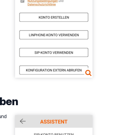
eben
und
Show larger version