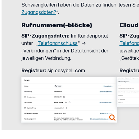
Schwierigkeiten haben die Daten zu finden, lesen Sie
Zugangsdaten?
“.
Rufnummern(-blöcke)
Cloud
SIP-Zugangsdaten:
Im Kundenportal
SIP-Zu
unter „
Telefonanschluss
" →
Telefon
„Verbindungen” in der Detailansicht der
jeweilig
jeweiligen Verbindung.
„Gerätek
Registrar:
sip.easybell.com
Registr
Show larger version
Show larg