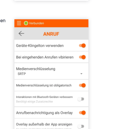
gen
Show larger version