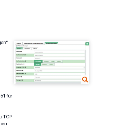
gen“
Show larger version
61 für
da TCP
umen