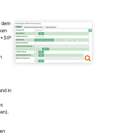
r dem
Show larger version
cken
 „+SIP
n
nd in
es
en).
sen