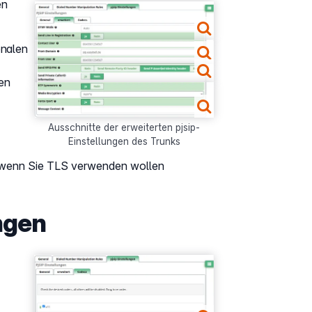
en
Show larger version
Show larger version
onalen
Show larger version
en
Show larger version
Ausschnitte der erweiterten pjsip-
Einstellungen des Trunks
wenn Sie TLS verwenden wollen
ngen
Show larger version