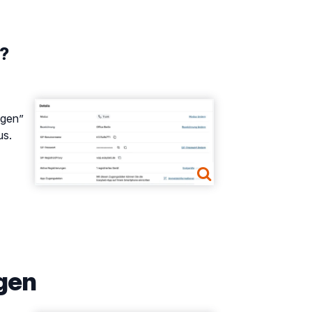
n?
Show larger version
ngen”
us.
ngen