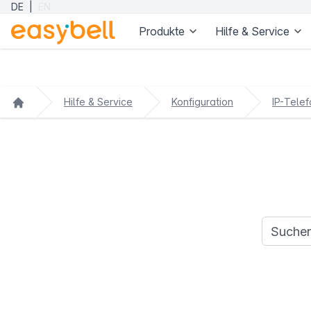
DE
|
EN
Produkte
Hilfe & Service
Zum Hauptinhalt springen
Hilfe & Service
Konfiguration
IP-Telef
Suchanfr