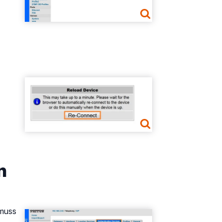
Show larger version
n
 muss
Show larger version