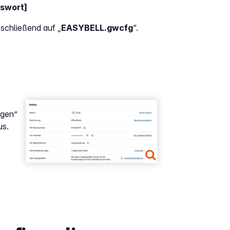
sswort]
schließend auf „
EASYBELL.gwcfg
“.
Show larger version
ngen”
us.