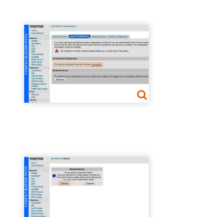
Show larger version
Show larger version