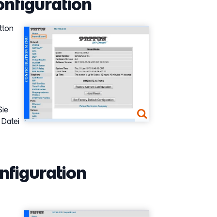
onfiguration
tton
Show larger version
Sie
 Datei
onfiguration
Show larger version