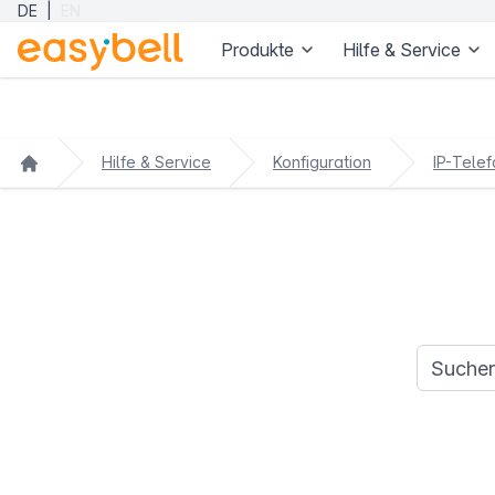
DE
|
EN
Produkte
Hilfe & Service
Zum Hauptinhalt springen
Hilfe & Service
Konfiguration
IP-Telef
Suchanfr