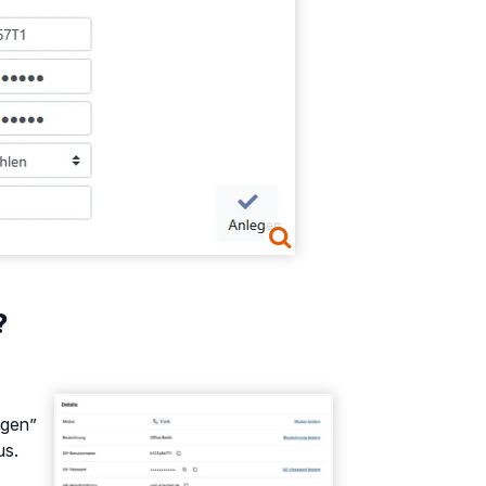
?
Show larger version
ngen”
us.