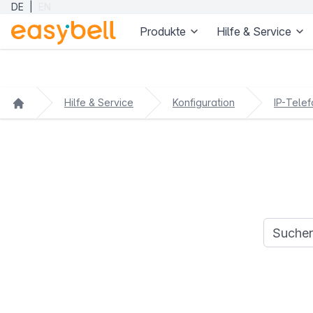
DE
|
EN
Produkte
Hilfe & Service
Zum Hauptinhalt springen
Hilfe & Service
Konfiguration
IP-Telef
Suchanfr