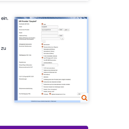
ein.
Show larger version
 zu