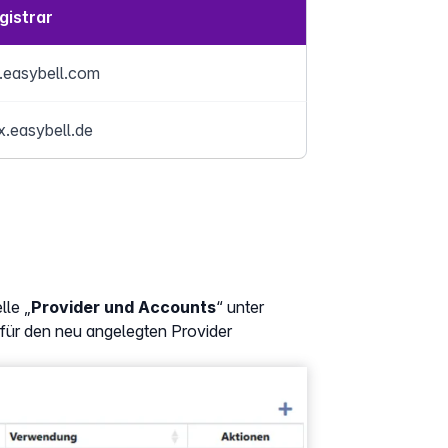
gistrar
p.easybell.com
x.easybell.de
lle „
Provider und Accounts
“ unter
für den neu angelegten Provider