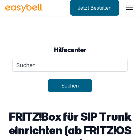
Jetzt Bestellen
Zum Hauptinhalt springen
Hilfecenter
Suchanfrage
Suchen
FRITZ!Box für SIP Trunk
einrichten (ab FRITZ!OS