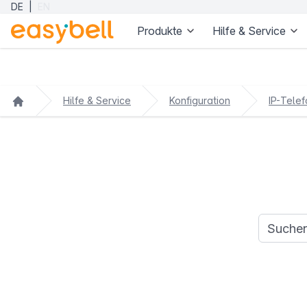
DE
|
EN
Produkte
Hilfe & Service
Zum Hauptinhalt springen
Hilfe & Service
Konfiguration
IP-Telef
Suchanfr