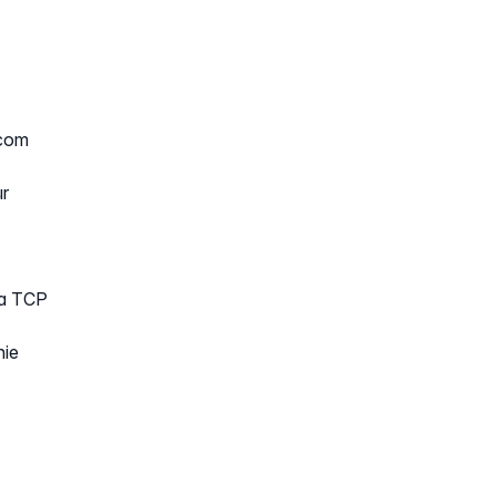
.com
r
da TCP
nie