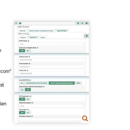
Show larger version
n
l.com“
it
len