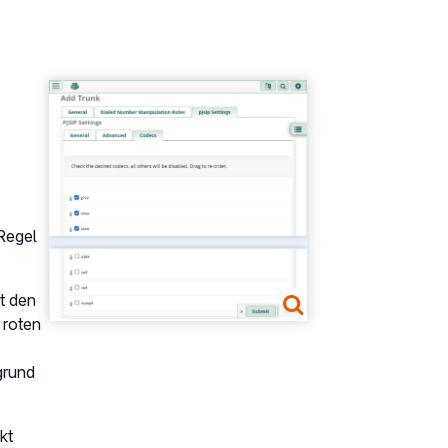
Show larger version
Regel
t den
 roten
grund
kt