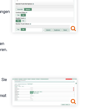
tungen
sen
ren.
 Sie
Show larger version
rmat