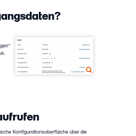
ugangsdaten?
Show larger version
ngen”
us.
aufrufen
fische Konfigurationsoberfläche über die