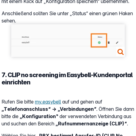
mit einem Klick auf „Konfiguration speichern“ übernehmen.
Anschließend sollten Sie unter „Status“ einen grünen Haken
sehen.
Show larger version
7. CLIP no screening im Easybell-Kundenportal
einrichten
Rufen Sie bitte
my.easybell
auf und gehen auf
„Telefonanschluss“ → „Verbindungen”
. Öffnen Sie dann
bitte die
„Konfiguration‟
der verwendeten Verbindung aus
und suchen den Bereich
„Rufnummernanzeige (CLIP)“
.
Wählen Sie hier
„PBX bestimmt Anrufer-ID (CLIP No