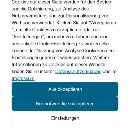
Cookies auf dieser Seite werden für den Betrieb
Mo.–Fr. 8–20 Uhr
und die Optimierung, zur Analyse des
Produkte
Nutzerverhaltens und zur Personalisierung von
SIP Trunks
Werbung verwendet. Klicken Sie auf "Akzeptieren
Cloud Telefonanlage
", um alle Cookies zu akzeptieren oder auf
"Einstellungen", um mehr zu erfahren und eine
Teams Connector
persönliche Cookie-Einstellung zu wählen. Sie
Fair Flat Minutenpakete
können der Nutzung von Analyse Cookies in den
Einstellungen jederzeit widersprechen. Weitere
Informationen zu Cookies auf dieser Website
Unternehmen
finden Sie in unserer
Datenschutzerklärung
und im
Impressum
.
Über uns
Alle akzeptieren
Partnerprogramm
Nur notwendige akzeptieren
Informationen
Einstellungen
Preise