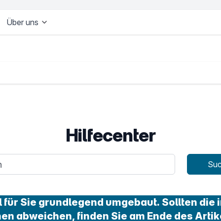
Über uns
Hilfecenter
age
Su
für Sie grundlegend umgebaut. Sollten die i
nen abweichen, finden Sie am Ende des Artik