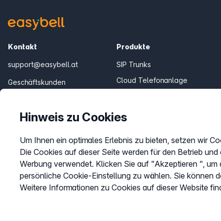
Kontakt
Produkte
support@easybell.at
SIP Trunks
Cloud Telefonanlage
Geschäftskunden
0043 1/928 94 74 74
Teams Connector
Fair Flat Minutenpakete
Mo.–Fr. 8–20 Uhr
Hinweis zu Cookies
Um Ihnen ein optimales Erlebnis zu bieten, setzen wir Co
Die Cookies auf dieser Seite werden für den Betrieb und
Werbung verwendet. Klicken Sie auf "Akzeptieren ", um a
persönliche Cookie-Einstellung zu wählen. Sie können d
Weitere Informationen zu Cookies auf dieser Website fin
© 2026
Easybell - eine Marke der Dstny-Gruppe