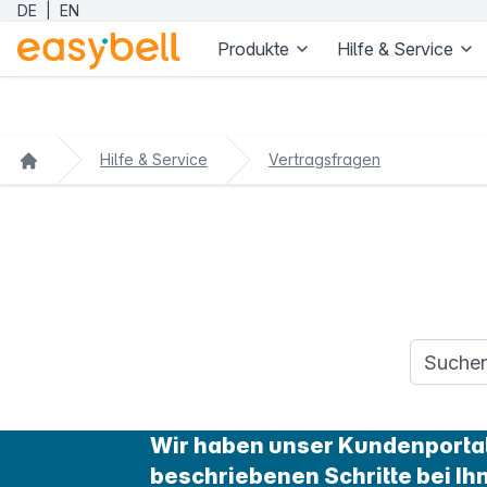
DE
|
EN
Produkte
Hilfe & Service
Zum Hauptinhalt springen
Hilfe & Service
Vertragsfragen
Suchanfr
Wir haben unser Kundenportal 
beschriebenen Schritte bei Ih