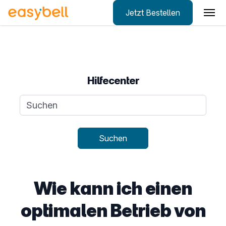
Jetzt Bestellen
Zum Hauptinhalt springen
Hilfecenter
Suchanfrage
Suchen
Wie kann ich einen
optimalen Betrieb von