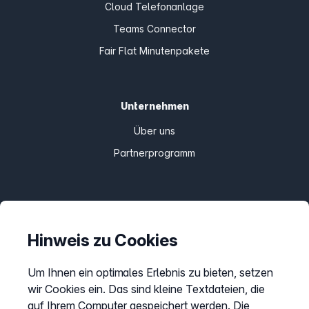
Cloud Telefonanlage
Teams Connector
Fair Flat Minutenpakete
Unternehmen
Über uns
Partnerprogramm
Informationen
Preise
Hinweis zu Cookies
Sitemap
Um Ihnen ein optimales Erlebnis zu bieten, setzen
AGB
wir Cookies ein. Das sind kleine Textdateien, die
Datenschutz
auf Ihrem Computer gespeichert werden. Die