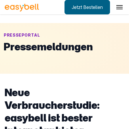
Jetzt Bestellen
Zum Hauptinhalt springen
PRESSEPORTAL
Pressemeldungen
Neue
Verbraucherstudie:
easybell ist bester