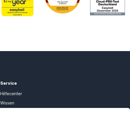
Service
Hilfecenter
Wissen
Kündigung
my.easybell