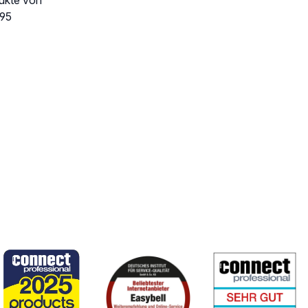
dukte von
,95