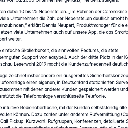
eits von ca. 2000 Unternehmen genutzt, Tendenz steigend.
en dabei 10 bis 25 Nebenstellen. „Im Rahmen der Coronakrise
s viele Unternehmen die Zahl der Nebenstellen deutlich erhöht 
einzubinden,“ erklärt Dennis Neupert, Produktmanager für die 
setzen viele Unternehmen auch auf unsere App, die das Smar
ert weiter.
einfache Skalierbarkeit, die sinnvollen Features, die stete
ehr guten Support von easybell. Auch der dritte Platz in der K
kschau Leserwahl 2019 macht die Kundenzufriedenheit deutlich
age zeichnet insbesondere ein ausgereiftes Sicherheitskonzep
elefonanlage einen eigenen, in Deutschland stationierten Serve
 zusammen mit denen anderer Kunden gespeichert werden und
erstützt die Telefonanlage verschlüsselte Telefonie.
 intuitive Bedienoberfläche, mit der Kunden selbstständig alle
walten können. Dazu zählen unter anderem Rufvermittlung (Ca
Call Pickup, Kurzwahl, Rufgruppen, Konferenzen, detaillierte S