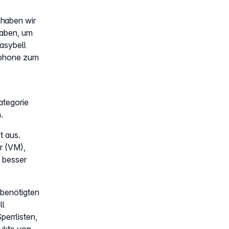
 haben wir
haben, um
easybell
tphone zum
ategorie
.
t aus.
r (VM),
 besser
 benötigten
ll
perrlisten,