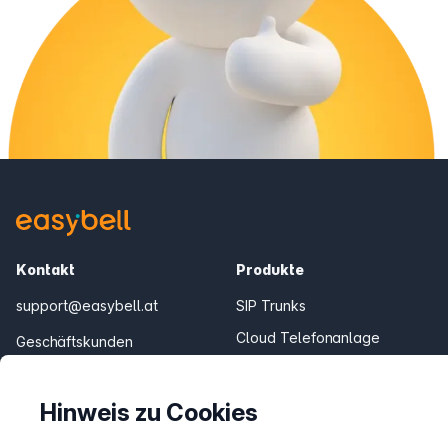
Kontakt
Produkte
support@easybell.at
SIP Trunks
Cloud Telefonanlage
Geschäftskunden
0043 1/928 94 74 74
Teams Connector
Fair Flat Minutenpakete
Mo.–Fr. 8–20 Uhr
Hinweis zu Cookies