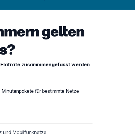
mmern gelten
ts?
ner Flatrate zusammmengefasst werden
at Minutenpakete für bestimmte Netze
tz und Mobilfunknetze