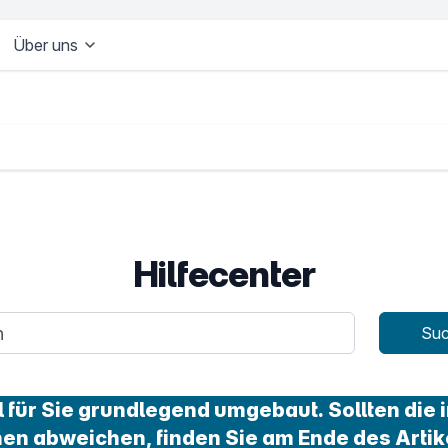
Über uns
Hilfecenter
age
Su
für Sie grundlegend umgebaut. Sollten die i
nen abweichen, finden Sie am Ende des Artik