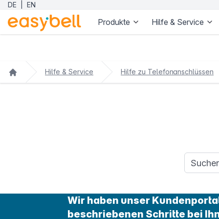
DE
|
EN
Produkte
Hilfe & Service
Zum Hauptinhalt springen
Hilfe & Service
Hilfe zu Telefonanschlüssen
Suchanfr
Wir haben unser Kundenportal 
beschriebenen Schritte bei Ih