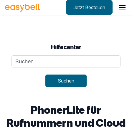
Jetzt Bestellen
Zum Hauptinhalt springen
Hilfecenter
Suchanfrage
Suchen
PhonerLite für
Rufnummern und Cloud