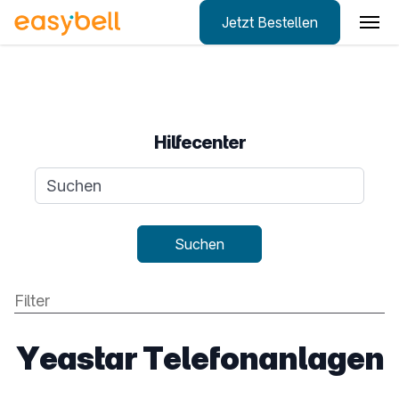
Jetzt Bestellen
Zum Hauptinhalt springen
Hilfecenter
Suchanfrage
Suchen
Yeastar Telefonanlagen