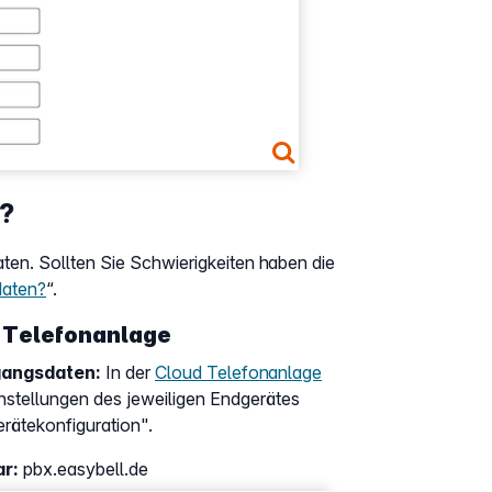
n?
en. Sollten Sie Schwierigkeiten haben die
daten?
“.
 Telefonanlage
gangsdaten:
In der
Cloud Telefonanlage
instellungen des jeweiligen Endgerätes
erätekonfiguration".
ar:
pbx.easybell.de