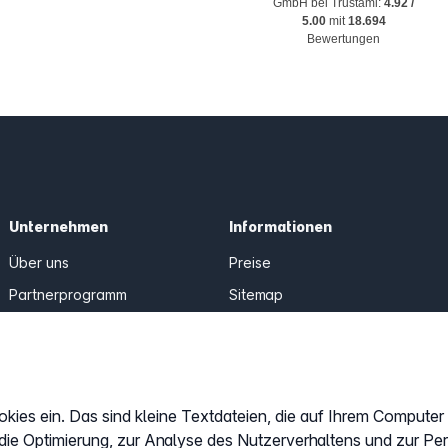
GmbH
bei Trustami:
4.92
/
5.00
mit
18.694
Bewertungen
Unternehmen
Informationen
Über uns
Preise
Partnerprogramm
Sitemap
AGB
Datenschutz
Impressum
okies ein. Das sind kleine Textdateien, die auf Ihrem Compute
Cookies anpassen
 die Optimierung, zur Analyse des Nutzerverhaltens und zur Pe