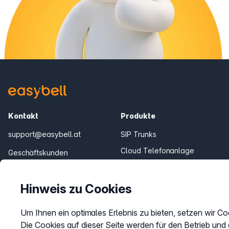
Kontakt
Produkte
support@easybell.at
SIP Trunks
Cloud Telefonanlage
Geschäftskunden
0043 1/928 94 74 74
Teams Connector
Fair Flat Minutenpakete
Mo.–Fr. 8–20 Uhr
Hinweis zu Cookies
Um Ihnen ein optimales Erlebnis zu bieten, setzen wir Co
Die Cookies auf dieser Seite werden für den Betrieb und