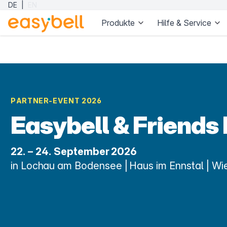
DE
|
EN
Produkte
Hilfe & Service
Zum Hauptinhalt springen
PARTNER-EVENT 2026
Easybell & Friend
22. – 24. September 2026
in Lochau am Bodensee | Haus im Ennstal | Wi