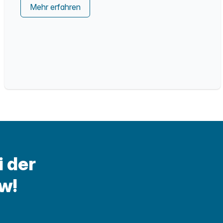
Mehr erfahren
i der
w!